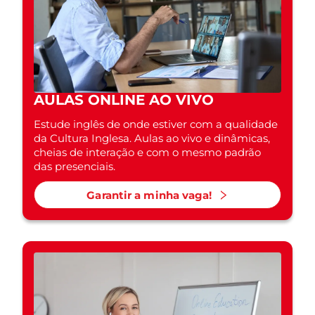
AULAS ONLINE AO VIVO
Estude inglês de onde estiver com a qualidade
da Cultura Inglesa. Aulas ao vivo e dinâmicas,
cheias de interação e com o mesmo padrão
das presenciais.
Garantir a minha vaga!