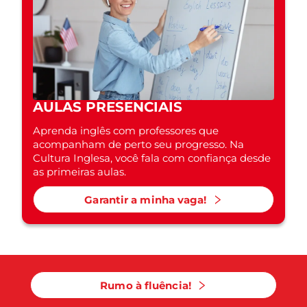
AULAS PRESENCIAIS
Aprenda inglês com professores que
acompanham de perto seu progresso. Na
Cultura Inglesa, você fala com confiança desde
as primeiras aulas.
Garantir a minha vaga!
Rumo à fluência!