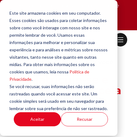
Estude online, no seu tempo e de onde
estiver.
Este site armazena cookies em seu computador.
Esses cookies são usados para coletar informações
Saiba mais!
sobre como você interage com nosso site e nos
permite lembrar de você. Usamos essas
informações para melhorar e personalizar sua
experiência e para análises e métricas sobre nossos
visitantes, tanto nesse site quanto em outras
A escola de inglês que você
mídias. Para obter mais informações sobre os
sempre sonhou!
cookies que usamos, leia nossa
Política de
Matricule-se e
Privacidade
.
Se você recusar, suas informações não serão
ganhe a 1° parcela
rastreadas quando você acessar este site. Um
OFF + Mochila
cookie simples será usado em seu navegador para
lembrar sobre sua preferência de não ser rastreado.
Inglês para abrir portas. Online ao vivo ou
Aceitar
Recusar
presencial.
Confira o regulamento.