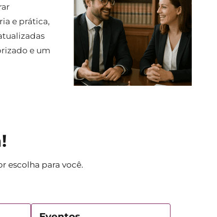
rar
a e prática,
atualizadas
orizado e um
!
r escolha para você.
Eventos