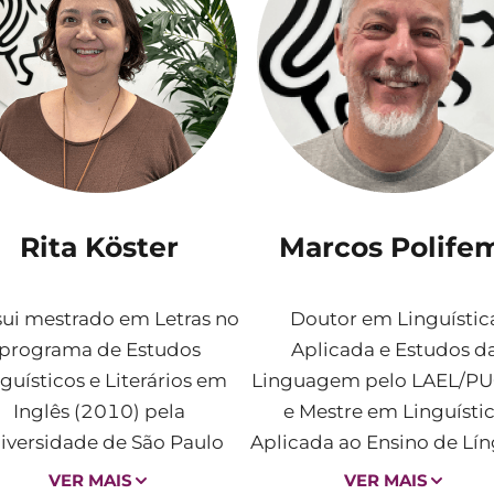
Rita Köster
Marcos Polife
ui mestrado em Letras no
Doutor em Linguístic
programa de Estudos
Aplicada e Estudos d
guísticos e Literários em
Linguagem pelo LAEL/P
Inglês (2010) pela
e Mestre em Linguísti
iversidade de São Paulo
Aplicada ao Ensino de Lín
SP) e especialização em
pela mesma instituição, 
VER MAIS
VER MAIS