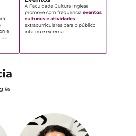
A Faculdade Cultura Inglesa
promove com frequência
eventos
ra
culturais e atividades
a
extracurriculares para o público
on e
interno e externo.
a de
cia
glês!