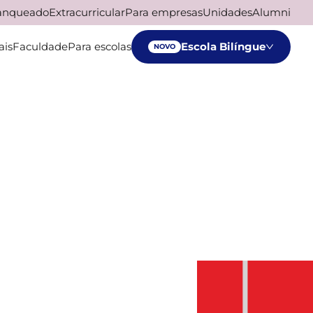
ranqueado
Extracurricular
Para empresas
Unidades
Alumni
ais
Faculdade
Para escolas
Escola Bilíngue
NOVO