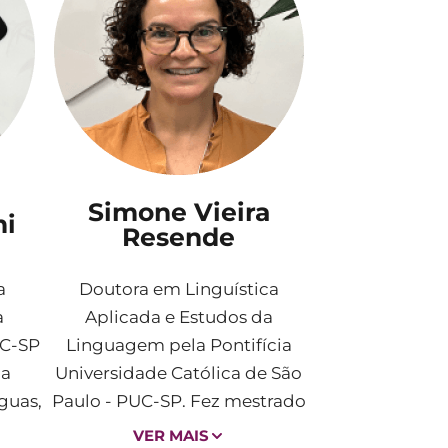
Simone Vieira
mi
Resende
a
Doutora em Linguística
a
Aplicada e Estudos da
UC-SP
Linguagem pela Pontifícia
ca
Universidade Católica de São
guas,
Paulo - PUC-SP. Fez mestrado
atua
em Linguística na UERJ e
VER MAIS