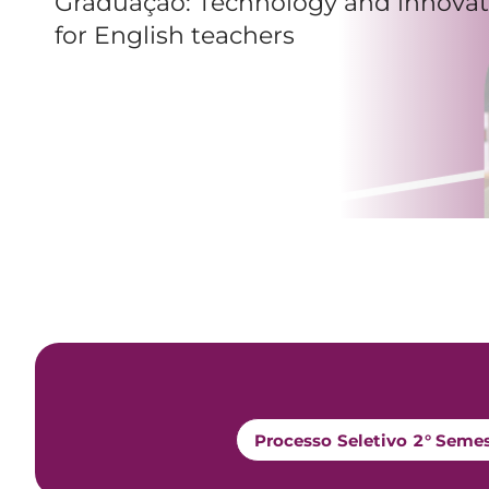
Graduação: Technology and innovat
for English teachers
Processo Seletivo 2° Seme