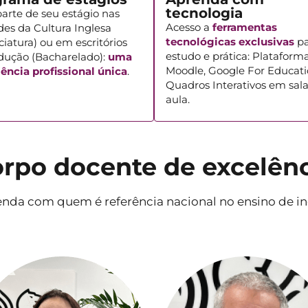
tecnologia
arte de seu estágio nas
Acesso a
ferramentas
es da Cultura Inglesa
tecnológicas exclusivas
pa
ciatura) ou em escritórios
estudo e prática: Plataform
adução (Bacharelado):
uma
Moodle, Google For Educati
ência profissional única
.
Quadros Interativos em sal
aula.
rpo docente de excelên
nda com quem é referência nacional no ensino de in