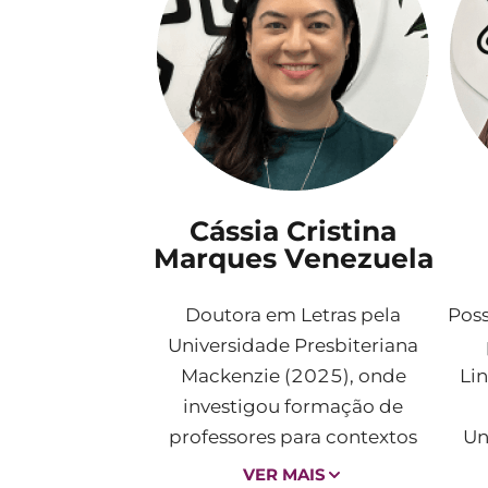
Cássia Cristina
Marques Venezuela
Doutora em Letras pela
Poss
Universidade Presbiteriana
Mackenzie (2025), onde
Lin
investigou formação de
professores para contextos
Un
bilíngues. Possui mestrado em
(U
VER MAIS