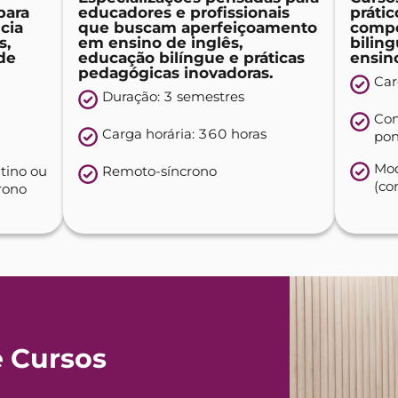
para
educadores e profissionais
prátic
cia
que buscam aperfeiçoamento
compe
s,
em ensino de inglês,
bilin
 de
educação bilíngue e práticas
ensin
pedagógicas inovadoras.
Car
Duração: 3 semestres​
Con
Carga horária: 360 horas
pon
Mod
tino ou
Remoto-síncrono
(co
rono
e Cursos