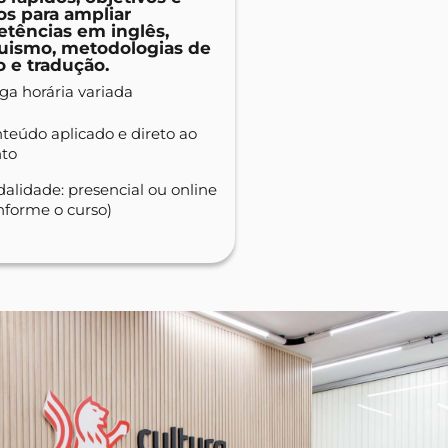
os para ampliar
tências em inglês,
guismo, metodologias de
o e tradução.
ga horária variada
teúdo aplicado e direto ao
to
alidade: presencial ou online
nforme o curso)