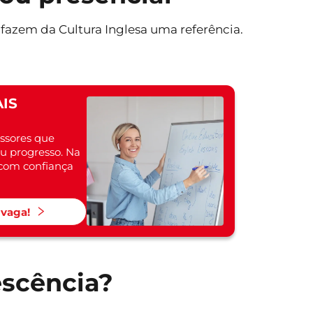
e fazem da Cultura Inglesa uma referência.
IS
ssores que
 progresso. Na
a com confiança
 vaga!
escência?