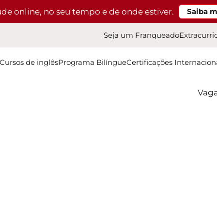
ude online, no seu tempo e de onde estiver.
Saiba m
Seja um Franqueado
Extracurri
Cursos de inglês
Programa Bilíngue
Certificações Internacion
Vaga