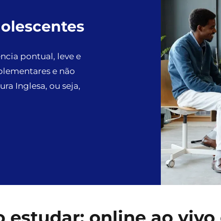
dolescentes
cia pontual, leve e
mplementares e não
a Inglesa, ou seja,
estudar: online ao vivo