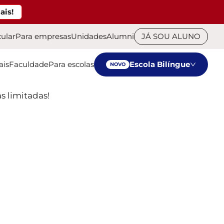
ais!
cular
Para empresas
Unidades
Alumni
JÁ SOU ALUNO
ais
Faculdade
Para escolas
Escola Bilíngue
NOVO
s limitadas!