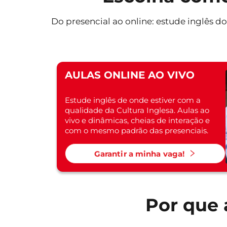
Do presencial ao online: estude inglês do
AULAS ONLINE AO VIVO
Estude inglês de onde estiver com a
qualidade da Cultura Inglesa. Aulas ao
vivo e dinâmicas, cheias de interação e
com o mesmo padrão das presenciais.
Garantir a minha vaga!
Por que 