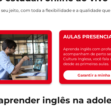
 seu jeito, com toda a flexibilidade e a qualidade qu
AULAS PRESENCIA
Aprenda inglês com profe
acompanham de perto seu
Cultura Inglesa, você fal
desde as primeiras aulas.
Garantir a minha
aprender inglês na adol