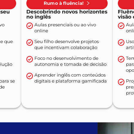
Rumo à fluência!
 seu
Descobrindo novos horizontes
Fluên
no inglês
visão 
ivo
Aulas presenciais ou ao vivo
Aul
online
onl
e que
Seu filho desenvolve projetos
Uso
que incentivam colaboração
art
Foco no desenvolvimento de
Tem
olução
autonomia e tomada de decisão
pa
opo
Aprender inglês com conteúdos
para se
digitais e plataforma gamificada
Pro
ade
pre
pro