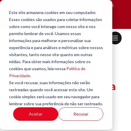
Estude online, no seu tempo e de onde
estiver.
Este site armazena cookies em seu computador.
Esses cookies são usados para coletar informações
Saiba mais!
sobre como você interage com nosso site e nos
permite lembrar de você. Usamos essas
informações para melhorar e personalizar sua
experiência e para análises e métricas sobre nossos
visitantes, tanto nesse site quanto em outras
A escola de inglês que você
mídias. Para obter mais informações sobre os
sempre sonhou!
cookies que usamos, leia nossa
Política de
Matricule-se e
Privacidade
.
Se você recusar, suas informações não serão
ganhe a 1° parcela
rastreadas quando você acessar este site. Um
OFF + Mochila
cookie simples será usado em seu navegador para
lembrar sobre sua preferência de não ser rastreado.
Inglês para abrir portas. Online ao vivo ou
Aceitar
Recusar
presencial.
Confira o regulamento.