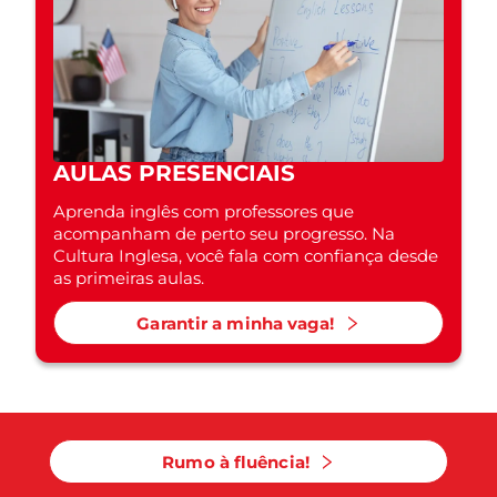
AULAS PRESENCIAIS
Aprenda inglês com professores que
acompanham de perto seu progresso. Na
Cultura Inglesa, você fala com confiança desde
as primeiras aulas.
Garantir a minha vaga!
Rumo à fluência!