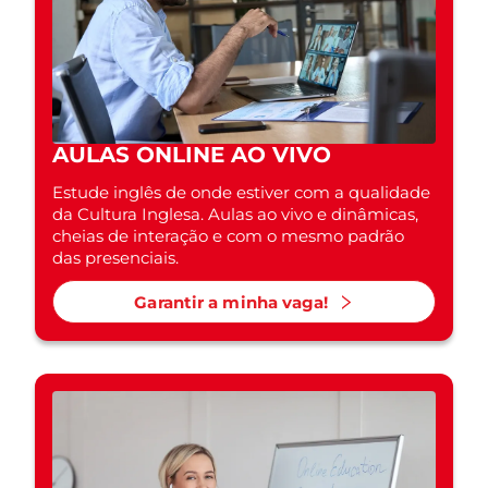
AULAS ONLINE AO VIVO
Estude inglês de onde estiver com a qualidade
da Cultura Inglesa. Aulas ao vivo e dinâmicas,
cheias de interação e com o mesmo padrão
das presenciais.
Garantir a minha vaga!