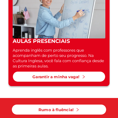
AULAS PRESENCIAIS
Aprenda inglês com professores que
acompanham de perto seu progresso. Na
Cultura Inglesa, você fala com confiança desde
as primeiras aulas.
Garantir a minha vaga!
Rumo à fluência!