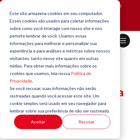
Estude online, no seu tempo e de onde
estiver.
Este site armazena cookies em seu computador.
Esses cookies são usados para coletar informações
Saiba mais!
sobre como você interage com nosso site e nos
permite lembrar de você. Usamos essas
informações para melhorar e personalizar sua
experiência e para análises e métricas sobre nossos
visitantes, tanto nesse site quanto em outras
A escola de inglês que você
mídias. Para obter mais informações sobre os
sempre sonhou!
cookies que usamos, leia nossa
Política de
Matricule-se e
Privacidade
.
Se você recusar, suas informações não serão
ganhe a 1° parcela
rastreadas quando você acessar este site. Um
OFF + Mochila
cookie simples será usado em seu navegador para
lembrar sobre sua preferência de não ser rastreado.
Inglês para abrir portas. Online ao vivo ou
Aceitar
Recusar
presencial.
Confira o regulamento.