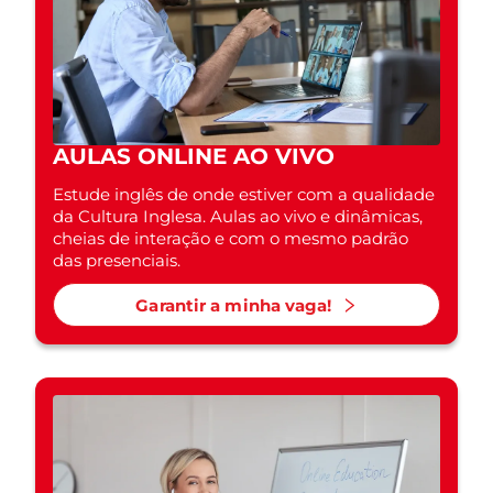
AULAS ONLINE AO VIVO
Estude inglês de onde estiver com a qualidade
da Cultura Inglesa. Aulas ao vivo e dinâmicas,
cheias de interação e com o mesmo padrão
das presenciais.
Garantir a minha vaga!