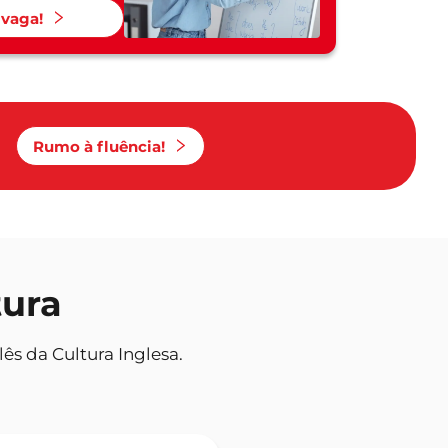
 vaga!
Rumo à fluência!
tura
ês da Cultura Inglesa.