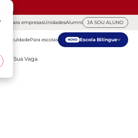
ais!
e
cular
Para empresas
Unidades
Alumni
JÁ SOU ALUNO
ais
Faculdade
Para escolas
Escola Bilíngue
NOVO
 Já a Sua Vaga