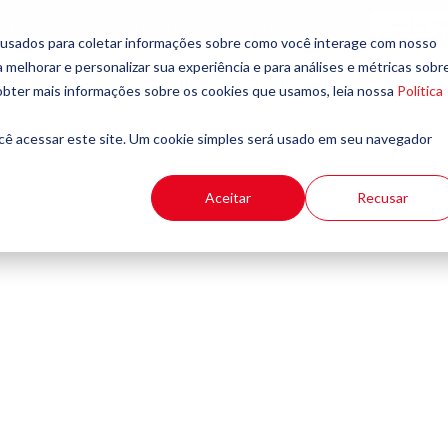
ude online, no seu tempo e de onde estiver.
Saiba m
 usados para coletar informações sobre como você interage com nosso
melhorar e personalizar sua experiência e para análises e métricas sobr
Seja um Franqueado
Extracurri
 obter mais informações sobre os cookies que usamos, leia nossa
Política
Cursos de inglês
Programa Bilíngue
Certificações Internacion
cê acessar este site. Um cookie simples será usado em seu navegador
Garanta
Aceitar
Recusar