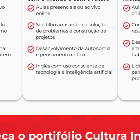
ivo
Aulas presenciais ou ao vivo
Aul
online
onl
do
Seu filho arrasando na solução
Con
omo
de problemas e construção de
res
projetos
Des
nal
Desenvolvimento da autonomia
em 
uírem
e pensamento crítico
tra
Inglês com uso consciente de
Lid
tecnologia e inteligência artificial
par
pro
a o portifólio Cultura I