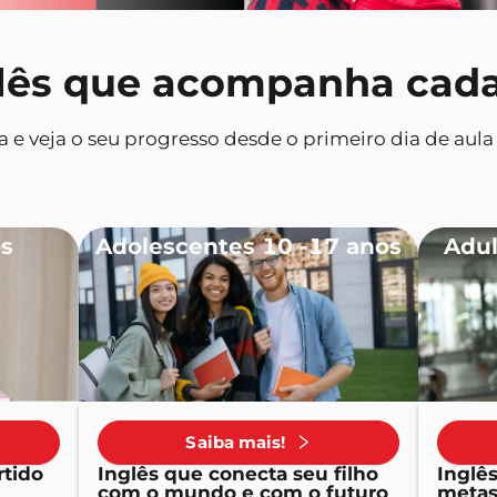
lês que acompanha cada
e veja o seu progresso desde o primeiro dia de aula a
os
Adolescentes 10 -17 anos
Adul
Saiba mais!
rtido
Inglês que conecta seu filho
Inglê
com o mundo e com o futuro
metas 