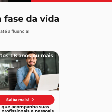
 fase da vida
té a fluência!
tos 18 anos ou mais
Saiba mais!
s que acompanha suas
profissionais e pessoais