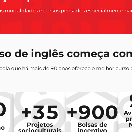
as modalidades e cursos pensados especialmente par
so de inglês começa com
ola que há mais de 90 anos oferece o melhor curso de
0
+35
+900
Av
pr
Projetos
Bolsas de
no
socioculturais
incentivo