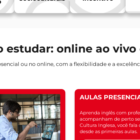
o
estudar: online ao vivo
sencial ou no online, com a flexibilidade e a excelênc
AULAS PRESENCIA
Aprenda inglês com profe
acompanham de perto seu
Cultura Inglesa, você fal
desde as primeiras aulas.