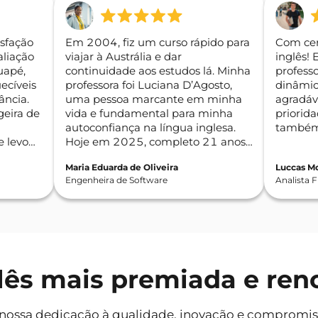
isfação
Em 2004, fiz um curso rápido para
Com cer
liação
viajar à Austrália e dar
inglês! 
uapé,
continuidade aos estudos lá. Minha
professo
ecíveis
professora foi Luciana D’Agosto,
dinâmic
ância.
uma pessoa marcante em minha
agradáv
geira de
vida e fundamental para minha
priorida
autoconfiança na língua inglesa.
também 
 levo
Hoje em 2025, completo 21 anos
desde que cheguei à Austrália.
Maria Eduarda de Oliveira
Luccas Mo
Engenheira de Software
Analista 
glês mais premiada e ren
nossa dedicação à qualidade, inovação e compromiss