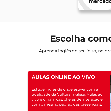
mercad
Escolha como 
Aprenda inglês do seu jeito, no pre
AULAS ONLINE AO VIVO
Estude inglês de onde estiver com a
qualidade da Cultura Inglesa. Aulas ao
vivo e dinâmicas, cheias de interação e
com o mesmo padrão das presenciais.