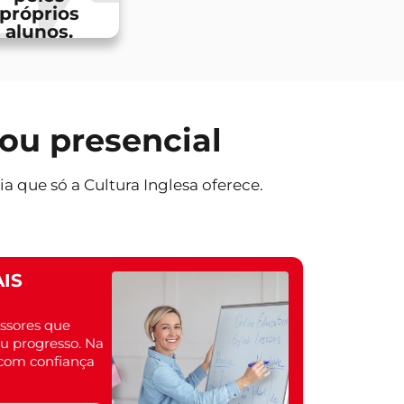
próprios
alunos.
 ou presencial
ia que só a Cultura Inglesa oferece.
IS
ssores que
 progresso. Na
a com confiança