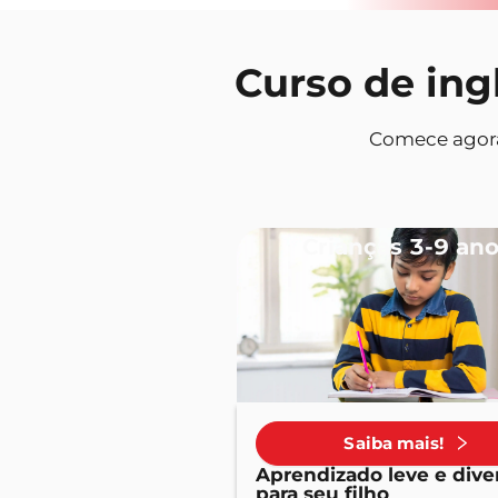
Curso de ing
Comece agora 
Crianças 3-9 an
Saiba mais!
Aprendizado leve e dive
para seu filho