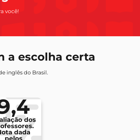
a você!
 a escolha certa
 inglês do Brasil.
9,4
aliação dos
ofessores.
Nota dada
pelos